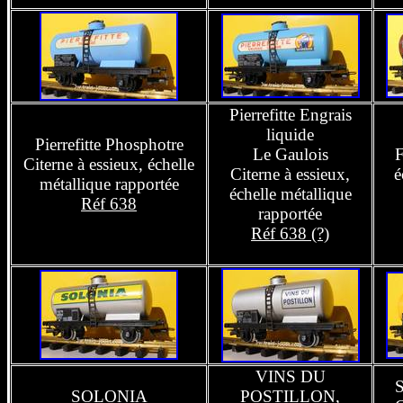
Pierrefitte Engrais
liquide
Pierrefitte Phosphotre
Le Gaulois
F
Citerne à essieux, échelle
Citerne à essieux,
é
métallique rapportée
échelle métallique
Réf 638
rapportée
Réf 638 (?)
VINS DU
S
SOLONIA
POSTILLON,