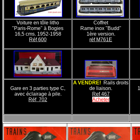
Voiture en tôle litho
Coffret
"Paris-Rome" à Bogies
Rame inox "Budd"
16,5 cms. 1952-1958
1ère version.
Réf 600
réf M761E
A VENDRE!
Rails droits
Gare en 3 parties type C,
de liaison.
1
1
avec éclairage à pile.
Ref 467
Réf 702
Acheter