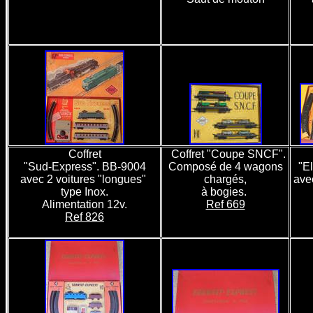
Coffret
Coffret "Coupe SNCF".
"Sud-Express". BB-9004
Composé de 4 wagons
"El
avec 2 voitures "longues"
chargés,
ave
type Inox.
à bogies.
Alimentation 12v.
Ref 669
Ref 826