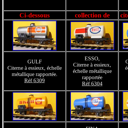
Ci-dessous
collection de
ci
ESSO,
GULF
C
Citerne à essieux,
Citerne à essieux, échelle
é
échelle métallique
métallique rapportée.
rapportée
Réf 6309
Réf 6304