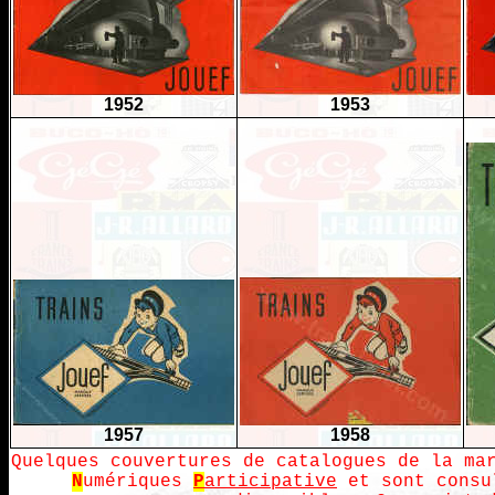
1952
1953
1957
1958
Quelques couvertures de catalogues de la ma
N
umériques
P
articipative
et sont consul