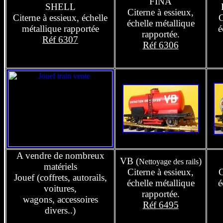
FINA
SHELL
Citerne à essieux,
Citerne à essieux, échelle
C
échelle métallique
métallique rapportée
é
rapportée.
Réf 6307
Réf 6306
A vendre de nombreux
VB (
)
Nettoyage des rails
matériels
Citerne à essieux,
C
Jouef (coffrets, autorails,
échelle métallique
é
voitures,
rapportée.
wagons, accessoires
Réf 6495
divers..)