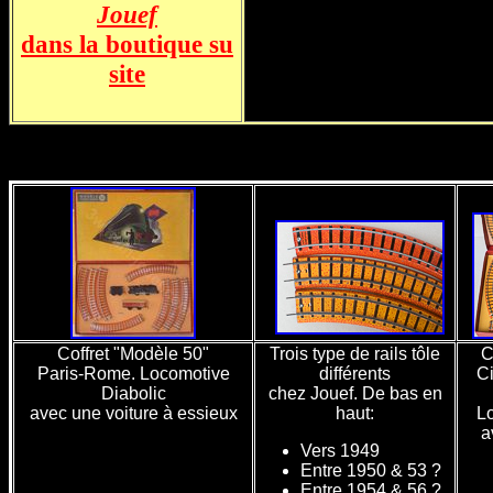
Jouef
dans la boutique su
site
Coffret "Modèle 50"
Trois type de rails tôle
C
Paris-Rome. Locomotive
différents
Ci
Diabolic
chez Jouef. De bas en
avec une voiture à essieux
haut:
L
a
Vers 1949
Entre 1950 & 53 ?
Entre 1954 & 56 ?