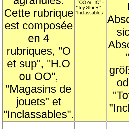
agrandies.
"OO or HO" -
"Toy Stores" -
Cette rubrique
"Inclassables".
Absc
est composée
si
en 4
Absc
rubriques, "O
et sup", "H.O
grö
ou OO",
od
"Magasins de
"To
jouets" et
"Inc
"Inclassables".