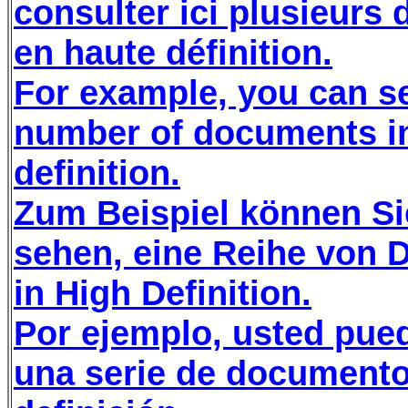
consulter ici plusieurs
en haute définition.
For example, you can s
number of documents i
definition.
Zum Beispiel können Si
sehen, eine Reihe von
in High Definition.
Por ejemplo, usted pued
una serie de documento