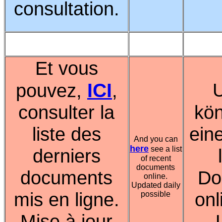
consultation.
Et vous
ICI
pouvez,
,
consulter la
kö
liste des
eine
And you can
here
see a list
derniers
of recent
documents
documents
Do
online.
Updated daily
mis en ligne.
onl
possible
Mise à jour