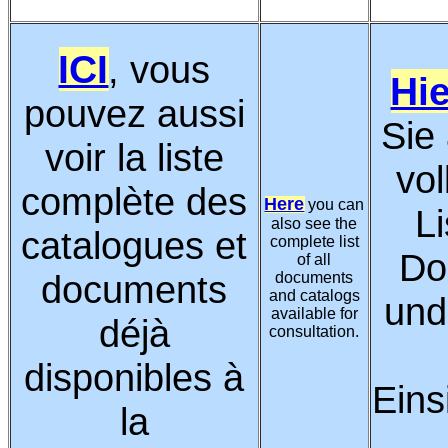
ICI
, vous
Hie
pouvez aussi
Sie
voir la liste
vol
complète des
Here
you can
Li
also see the
catalogues et
complete list
Do
of all
documents
documents
and catalogs
und
available for
déjà
consultation.
disponibles à
Ein
la