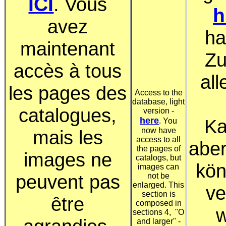
ICI
. Vous
h
avez
ha
maintenant
Zu
accès à tous
all
les pages des
Access to the
database, light
catalogues,
version -
here
Ka
. You
now have
mais les
access to all
aber
the pages of
images ne
catalogs, but
kön
images can
peuvent pas
not be
enlarged. This
ve
section is
être
composed in
w
sections 4, "O
and larger" -