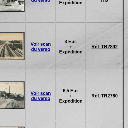
du verso
HG
Expédition
3 Eur.
Voir scan
+
Réf. TR2892
du verso
Expédition
6,5 Eur.
Voir scan
+
Réf. TR2760
du verso
Expédition