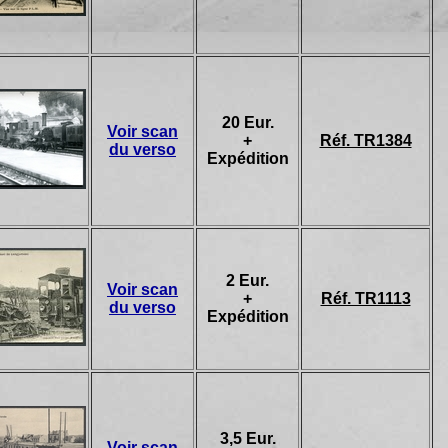
20 Eur.
Voir scan
+
Réf. TR1384
du verso
Expédition
2 Eur.
Voir scan
+
Réf. TR1113
du verso
Expédition
3,5 Eur.
Voir scan