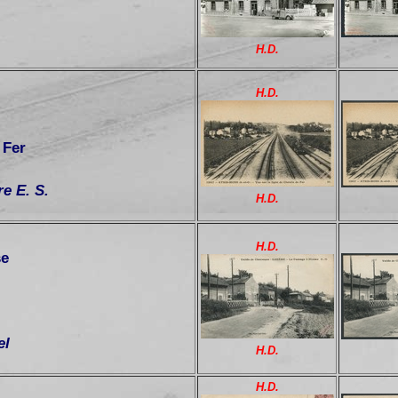
H.D.
H.D.
 Fer
e E. S.
H.D.
H.D.
se
el
H.D.
H.D.