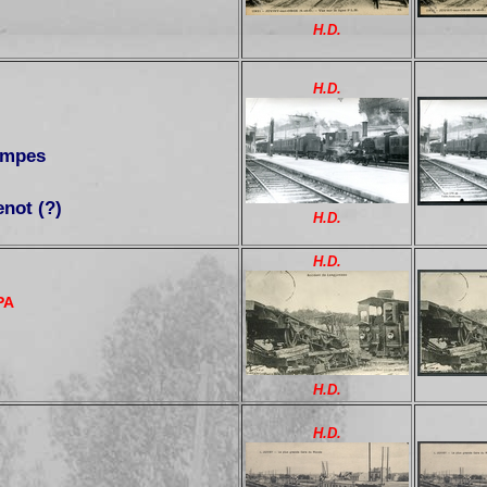
H.D.
H.D.
tampes
not (?)
H.D.
H.D.
PA
H.D.
H.D.