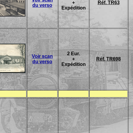
+
Réf. TR63
du verso
Expédition
2 Eur.
Voir scan
+
Réf. TR698
du verso
Expédition