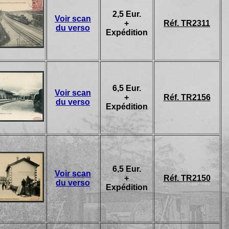
2,5 Eur.
Voir scan
+
Réf. TR2311
du verso
Expédition
6,5 Eur.
Voir scan
+
Réf. TR2156
du verso
Expédition
6,5 Eur.
Voir scan
+
Réf. TR2150
du verso
Expédition