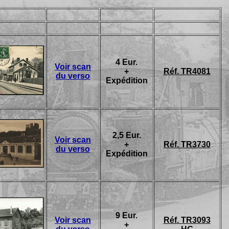
4 Eur.
Voir scan
+
Réf. TR4081
du verso
Expédition
2,5 Eur.
Voir scan
+
Réf. TR3730
du verso
Expédition
9 Eur.
Voir scan
Réf. TR3093
+