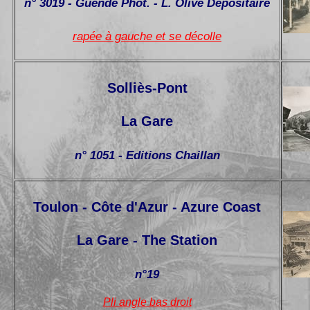
n° 3019 - Guende Phot. - L. Olive Dépositaire
rapée à gauche et se décolle
Solliès-Pont
La Gare
n° 1051 - Editions Chaillan
Toulon - Côte d'Azur - Azure Coast
La Gare - The Station
n°19
Pli angle bas droit