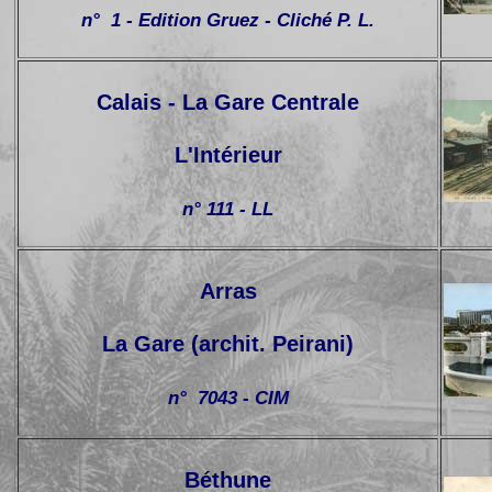
n° 1 - Edition Gruez - Cliché P. L.
Calais - La Gare Centrale
L'Intérieur
n° 111 - LL
Arras
La Gare (archit. Peirani)
n° 7043 - CIM
Béthune