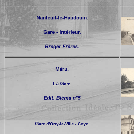
Nanteuil-le-Haudouin
.
Gare - Intérieur.
Breger Frères.
Méru.
La G
are.
Edit. Biéma n°5
G
are d'Orry-la-Ville - Coye.