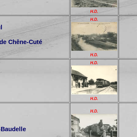
H.D.
H.D.
l
 de Chêne-Cuté
H.D.
H.D.
H.D.
H.D.
-Baudelle