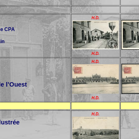
H.D.
ne CPA
ain
H.D.
H.D.
e l'Ouest
H.D.
H.D.
lustrée