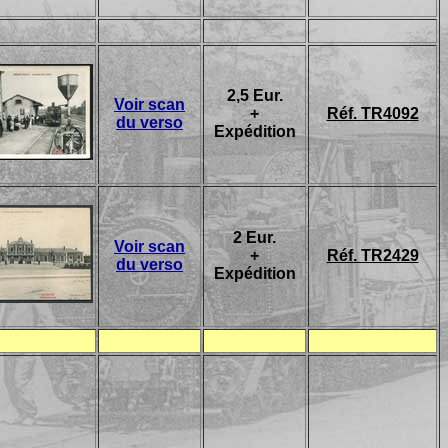
2,5 Eur.
Voir scan
+
Réf. TR4092
du verso
Expédition
2 Eur.
Voir scan
+
Réf. TR2429
du verso
Expédition