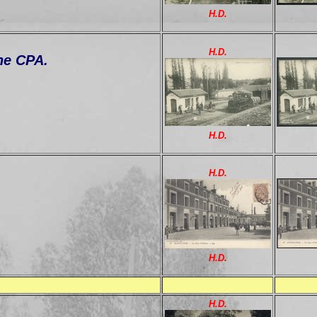
H.D.
H.D.
ne CPA.
H.D.
H.D.
H.D.
H.D.