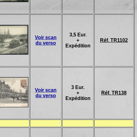
3,5 Eur.
Voir scan
+
Réf. TR1102
du verso
Expédition
3 Eur.
Voir scan
+
Réf. TR138
du verso
Expédition