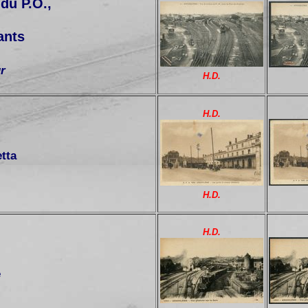
du P.O.,
ants
r
H.D.
H.D.
tta
H.D.
H.D.
e