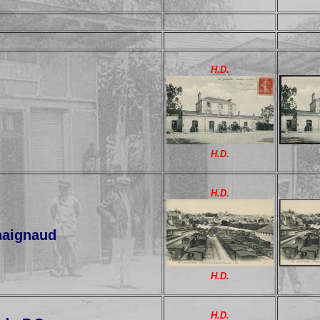
H.D.
H.D.
H.D.
Chaignaud
H.D.
H.D.