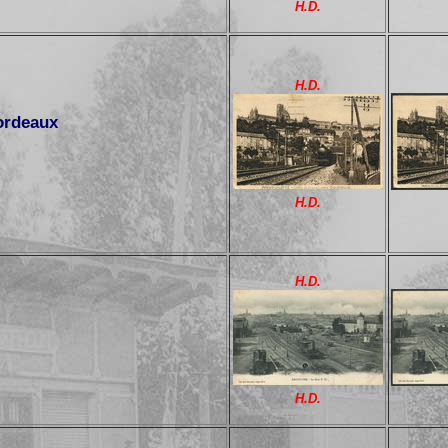
H.D.
H.D.
Bordeaux
H.D.
H.D.
H.D.