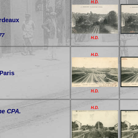
H.D.
ordeaux
77
H.D.
H.D.
Paris
H.D.
H.D.
ne CPA.