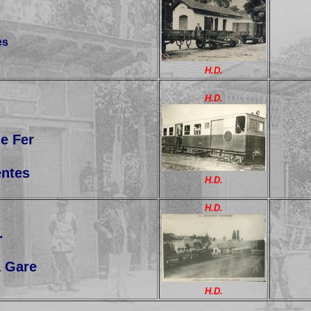
es
H.D.
H.D.
e Fer
entes
H.D.
H.D.
.
a Gare
H.D.