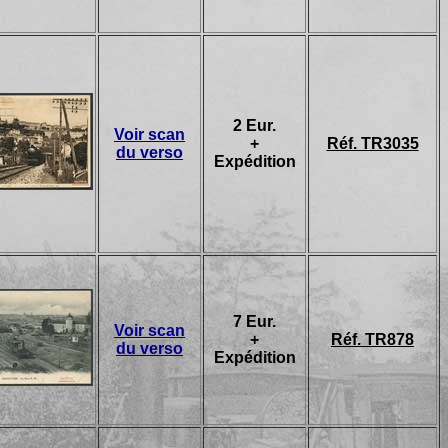
2 Eur.
Voir scan
+
Réf. TR3035
du verso
Expédition
7 Eur.
Voir scan
+
Réf. TR878
du verso
Expédition