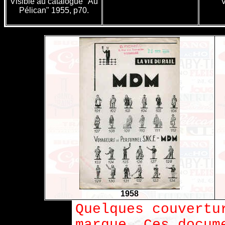
Visible au catalogue "Au
V
Pélican" 1955, p70.
1958
Quelques couvertu
marque. Ces docum