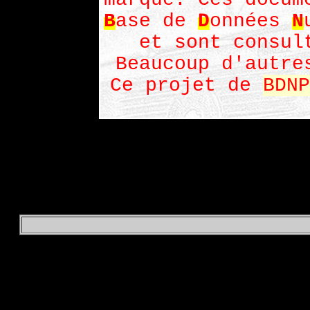
B
ase de
D
onnées
N
et sont consul
Beaucoup d'autre
Ce projet de
BDNP